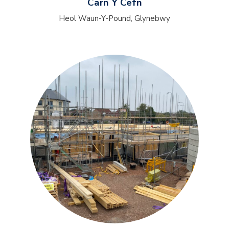
Carn Y Cefn
Heol Waun-Y-Pound, Glynebwy