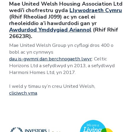
Mae United Welsh Housing Association Ltd
wedi’i chofrestru gyda
Llywodraeth Cymru
(Rhif Rheoliad J099) ac yn cael ei
rheoleiddio a’i hawdurdodi gan yr
Awdurdod Ymddygiad Ariannol
(Rhif Rhif
26623R).
Mae United Welsh Group yn cyflogi dros 400 o
bobl ac yn cynnwys
dau is-gwmni dan berchnogaeth lwyr
: Celtic
Horizons Ltd a sefydlwyd yn 2013, a sefydlwyd
Harmoni Homes Ltd, yn 2017.
I weld y timau sy’n creu United Welsh,
cliciwch yma
.