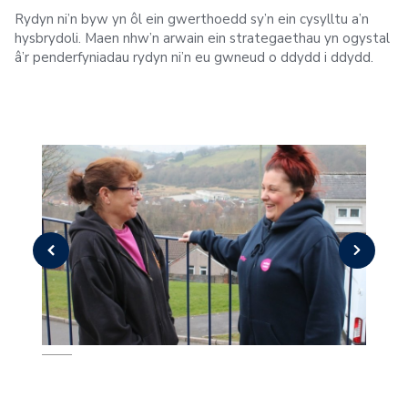
Rydyn ni’n byw yn ôl ein gwerthoedd sy’n ein cysylltu a’n
hysbrydoli. Maen nhw’n arwain ein strategaethau yn ogystal
â’r penderfyniadau rydyn ni’n eu gwneud o ddydd i ddydd.