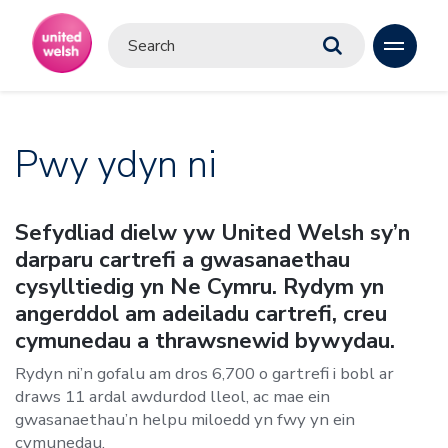
Pwy ydyn ni
Sefydliad dielw yw United Welsh sy’n
darparu cartrefi a gwasanaethau
cysylltiedig yn Ne Cymru. Rydym yn
angerddol am adeiladu cartrefi, creu
cymunedau a thrawsnewid bywydau.
Rydyn ni’n gofalu am dros 6,700 o gartrefi i bobl ar
draws 11 ardal awdurdod lleol, ac mae ein
gwasanaethau’n helpu miloedd yn fwy yn ein
cymunedau.