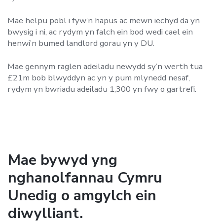
Mae helpu pobl i fyw’n hapus ac mewn iechyd da yn
bwysig i ni, ac rydym yn falch ein bod wedi cael ein
henwi’n bumed landlord gorau yn y DU.
Mae gennym raglen adeiladu newydd sy’n werth tua
£21m bob blwyddyn ac yn y pum mlynedd nesaf,
rydym yn bwriadu adeiladu 1,300 yn fwy o gartrefi.
Mae bywyd yng
nghanolfannau Cymru
Unedig o amgylch ein
diwylliant.