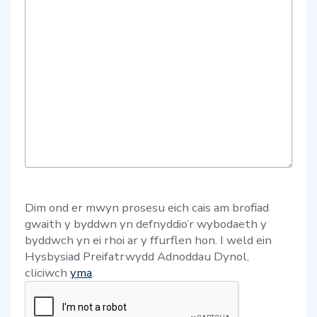
Dim ond er mwyn prosesu eich cais am brofiad
gwaith y byddwn yn defnyddio’r wybodaeth y
byddwch yn ei rhoi ar y ffurflen hon. I weld ein
Hysbysiad Preifatrwydd Adnoddau Dynol,
cliciwch
yma
.