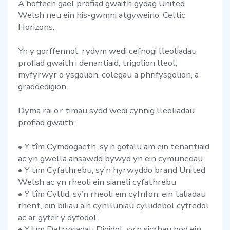
A hoffech gael profiad gwaith gydag United
Welsh neu ein his-gwmni atgyweirio, Celtic
Horizons.
Yn y gorffennol, rydym wedi cefnogi lleoliadau
profiad gwaith i denantiaid, trigolion lleol,
myfyrwyr o ysgolion, colegau a phrifysgolion, a
graddedigion.
Dyma rai o’r timau sydd wedi cynnig lleoliadau
profiad gwaith:
• Y tîm Cymdogaeth, sy’n gofalu am ein tenantiaid
ac yn gwella ansawdd bywyd yn ein cymunedau
• Y tîm Cyfathrebu, sy’n hyrwyddo brand United
Welsh ac yn rheoli ein sianeli cyfathrebu
• Y tîm Cyllid, sy’n rheoli ein cyfrifon, ein taliadau
rhent, ein biliau a’n cynlluniau cyllidebol cyfredol
ac ar gyfer y dyfodol
• Y tîm Datrysiadau Digidol, sy’n sicrhau bod ein