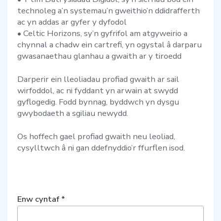
technoleg a’n systemau’n gweithio’n ddidrafferth
ac yn addas ar gyfer y dyfodol
• Celtic Horizons, sy’n gyfrifol am atgyweirio a
chynnal a chadw ein cartrefi, yn ogystal â darparu
gwasanaethau glanhau a gwaith ar y tiroedd
Darperir ein lleoliadau profiad gwaith ar sail
wirfoddol, ac ni fyddant yn arwain at swydd
gyflogedig. Fodd bynnag, byddwch yn dysgu
gwybodaeth a sgiliau newydd.
Os hoffech gael profiad gwaith neu leoliad,
cysylltwch â ni gan ddefnyddio’r ffurflen isod.
Enw cyntaf
*