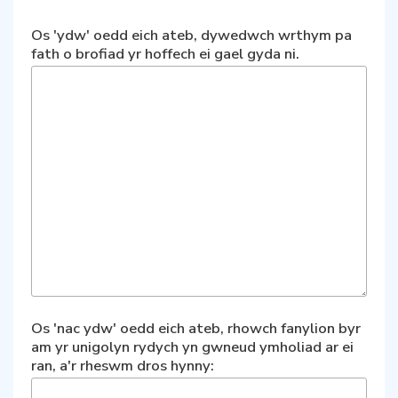
Os 'ydw' oedd eich ateb, dywedwch wrthym pa
fath o brofiad yr hoffech ei gael gyda ni.
Os 'nac ydw' oedd eich ateb, rhowch fanylion byr
am yr unigolyn rydych yn gwneud ymholiad ar ei
ran, a'r rheswm dros hynny: