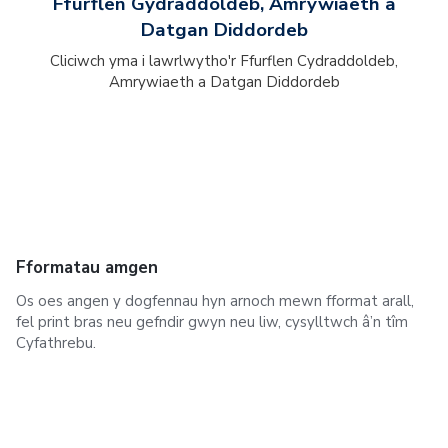
Ffurflen Gydraddoldeb, Amrywiaeth a
Datgan Diddordeb
Cliciwch yma i lawrlwytho'r Ffurflen Cydraddoldeb,
Amrywiaeth a Datgan Diddordeb
Fformatau amgen
Os oes angen y dogfennau hyn arnoch mewn fformat arall,
fel print bras neu gefndir gwyn neu liw, cysylltwch â’n tîm
Cyfathrebu.