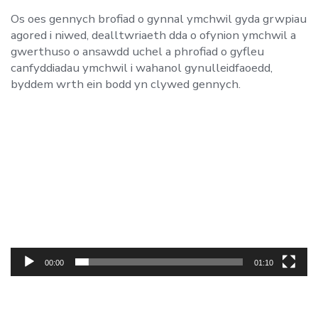
Os oes gennych brofiad o gynnal ymchwil gyda grwpiau
agored i niwed, dealltwriaeth dda o ofynion ymchwil a
gwerthuso o ansawdd uchel a phrofiad o gyfleu
canfyddiadau ymchwil i wahanol gynulleidfaoedd,
byddem wrth ein bodd yn clywed gennych.
Video
Player
00:00
01:10