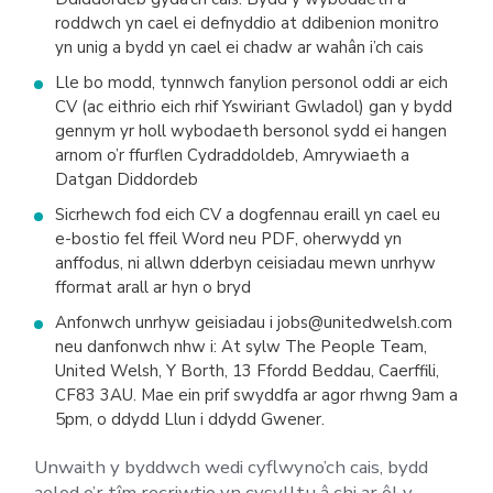
roddwch yn cael ei defnyddio at ddibenion monitro
yn unig a bydd yn cael ei chadw ar wahân i’ch cais
Lle bo modd, tynnwch fanylion personol oddi ar eich
CV (ac eithrio eich rhif Yswiriant Gwladol) gan y bydd
gennym yr holl wybodaeth bersonol sydd ei hangen
arnom o’r ffurflen Cydraddoldeb, Amrywiaeth a
Datgan Diddordeb
Sicrhewch fod eich CV a dogfennau eraill yn cael eu
e-bostio fel ffeil Word neu PDF, oherwydd yn
anffodus, ni allwn dderbyn ceisiadau mewn unrhyw
fformat arall ar hyn o bryd
Anfonwch unrhyw geisiadau i jobs@unitedwelsh.com
neu danfonwch nhw i: At sylw The People Team,
United Welsh, Y Borth, 13 Ffordd Beddau, Caerffili,
CF83 3AU. Mae ein prif swyddfa ar agor rhwng 9am a
5pm, o ddydd Llun i ddydd Gwener.
Unwaith y byddwch wedi cyflwyno’ch cais, bydd
aelod o’r tîm recriwtio yn cysylltu â chi ar ôl y