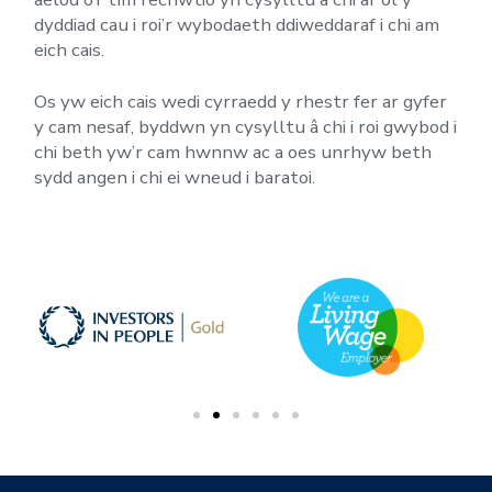
dyddiad cau i roi’r wybodaeth ddiweddaraf i chi am
eich cais.
Os yw eich cais wedi cyrraedd y rhestr fer ar gyfer
y cam nesaf, byddwn yn cysylltu â chi i roi gwybod i
chi beth yw’r cam hwnnw ac a oes unrhyw beth
sydd angen i chi ei wneud i baratoi.