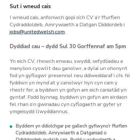
Sut i wneud cais
I wneud cais, anfonwch gopi o’ch CV a’r ffurflen
Cydraddoldeb, Amrywiaeth a Datgan Diddordeb i
jobs@unitedwelsh.com
.
Dyddiad cau – dydd Sul 30 Gorffennaf am 5pm
Yn eich CV, rhowch enwau, swyddi, sefydliadau a
manylion cyswllt dau ganolwr, a dylai un ohonynt
fod yn gyflogwr presennol neu ddiweddaraf i chi. Ni
fyddwn yn mynd at y canolwyr hyn cyn cam y
rhestr fer, a byddwn yn gofyn am eich caniatâd yn
gyntaf. Fodd bynnag, byddwn yn gofyn am eirdaon
fel rhan o’n gwiriadau cyn cyflogaeth ar gyfer yr
ymgeisydd llwyddiannus.
Byddem yn ddiolchgar pe gallech gyflwyno’r ffurflen
Cydraddoldeb, Amrywiaeth a Datganiad o
Ddiddordeb gyda’ch cais. Bydd y wybodaeth a