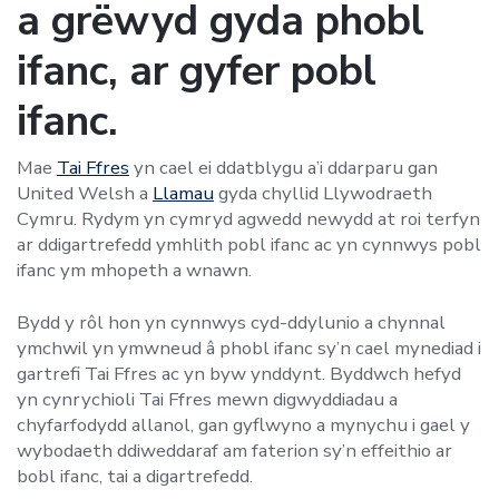
a grëwyd gyda phobl
ifanc, ar gyfer pobl
ifanc.
Mae
Tai Ffres
yn cael ei ddatblygu a’i ddarparu gan
United Welsh a
Llamau
gyda chyllid Llywodraeth
Cymru. Rydym yn cymryd agwedd newydd at roi terfyn
ar ddigartrefedd ymhlith pobl ifanc ac yn cynnwys pobl
ifanc ym mhopeth a wnawn.
Bydd y rôl hon yn cynnwys cyd-ddylunio a chynnal
ymchwil yn ymwneud â phobl ifanc sy’n cael mynediad i
gartrefi Tai Ffres ac yn byw ynddynt. Byddwch hefyd
yn cynrychioli Tai Ffres mewn digwyddiadau a
chyfarfodydd allanol, gan gyflwyno a mynychu i gael y
wybodaeth ddiweddaraf am faterion sy’n effeithio ar
bobl ifanc, tai a digartrefedd.