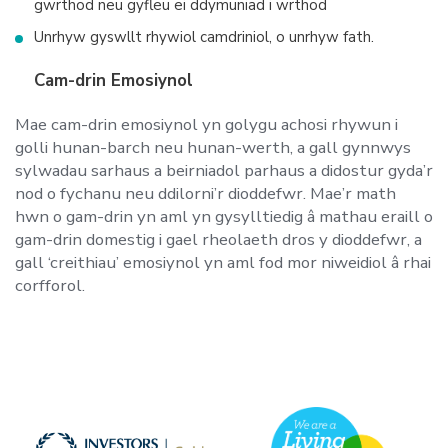
gwrthod neu gyfleu ei ddymuniad i wrthod
Unrhyw gyswllt rhywiol camdriniol, o unrhyw fath.
Cam-drin Emosiynol
Mae cam-drin emosiynol yn golygu achosi rhywun i
golli hunan-barch neu hunan-werth, a gall gynnwys
sylwadau sarhaus a beirniadol parhaus a didostur gyda’r
nod o fychanu neu ddilorni’r dioddefwr. Mae’r math
hwn o gam-drin yn aml yn gysylltiedig â mathau eraill o
gam-drin domestig i gael rheolaeth dros y dioddefwr, a
gall ‘creithiau’ emosiynol yn aml fod mor niweidiol â rhai
corfforol.