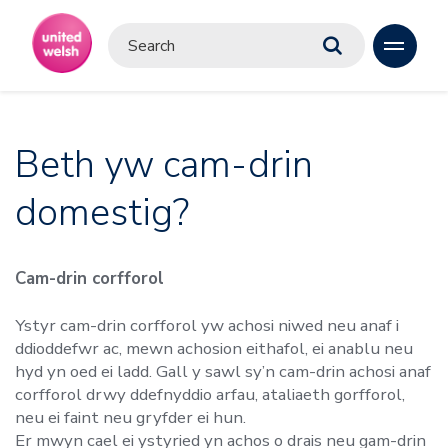
Beth yw cam-drin
domestig?
Cam-drin corfforol
Ystyr cam-drin corfforol yw achosi niwed neu anaf i
ddioddefwr ac, mewn achosion eithafol, ei anablu neu
hyd yn oed ei ladd. Gall y sawl sy’n cam-drin achosi anaf
corfforol drwy ddefnyddio arfau, ataliaeth gorfforol,
neu ei faint neu gryfder ei hun.
Er mwyn cael ei ystyried yn achos o drais neu gam-drin