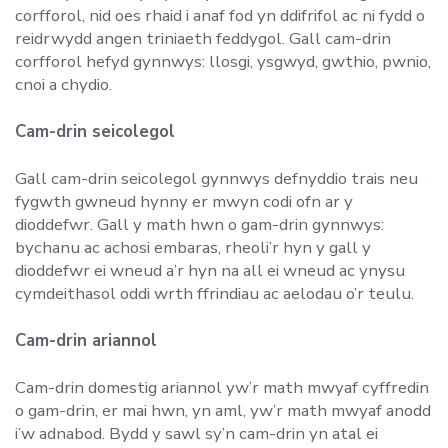
corfforol, nid oes rhaid i anaf fod yn ddifrifol ac ni fydd o
reidrwydd angen triniaeth feddygol. Gall cam-drin
corfforol hefyd gynnwys: llosgi, ysgwyd, gwthio, pwnio,
cnoi a chydio.
Cam-drin seicolegol
Gall cam-drin seicolegol gynnwys defnyddio trais neu
fygwth gwneud hynny er mwyn codi ofn ar y
dioddefwr. Gall y math hwn o gam-drin gynnwys:
bychanu ac achosi embaras, rheoli’r hyn y gall y
dioddefwr ei wneud a’r hyn na all ei wneud ac ynysu
cymdeithasol oddi wrth ffrindiau ac aelodau o’r teulu.
Cam-drin ariannol
Cam-drin domestig ariannol yw’r math mwyaf cyffredin
o gam-drin, er mai hwn, yn aml, yw’r math mwyaf anodd
i’w adnabod. Bydd y sawl sy’n cam-drin yn atal ei