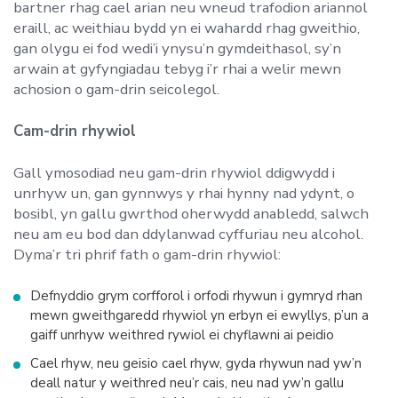
bartner rhag cael arian neu wneud trafodion ariannol
eraill, ac weithiau bydd yn ei wahardd rhag gweithio,
gan olygu ei fod wedi’i ynysu’n gymdeithasol, sy’n
arwain at gyfyngiadau tebyg i’r rhai a welir mewn
achosion o gam-drin seicolegol.
Cam-drin rhywiol
Gall ymosodiad neu gam-drin rhywiol ddigwydd i
unrhyw un, gan gynnwys y rhai hynny nad ydynt, o
bosibl, yn gallu gwrthod oherwydd anabledd, salwch
neu am eu bod dan ddylanwad cyffuriau neu alcohol.
Dyma’r tri phrif fath o gam-drin rhywiol:
Defnyddio grym corfforol i orfodi rhywun i gymryd rhan
mewn gweithgaredd rhywiol yn erbyn ei ewyllys, p’un a
gaiff unrhyw weithred rywiol ei chyflawni ai peidio
Cael rhyw, neu geisio cael rhyw, gyda rhywun nad yw’n
deall natur y weithred neu’r cais, neu nad yw’n gallu