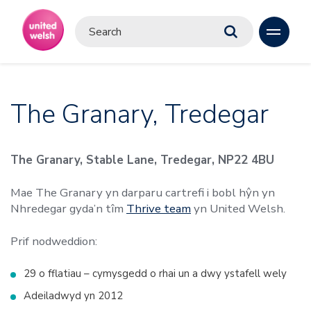
The Granary, Tredegar
The Granary, Stable Lane, Tredegar, NP22 4BU
Mae The Granary yn darparu cartrefi i bobl hŷn yn
Nhredegar gyda’n tîm
Thrive team
yn United Welsh.
Prif nodweddion:
29 o fflatiau – cymysgedd o rhai un a dwy ystafell wely
Adeiladwyd yn 2012