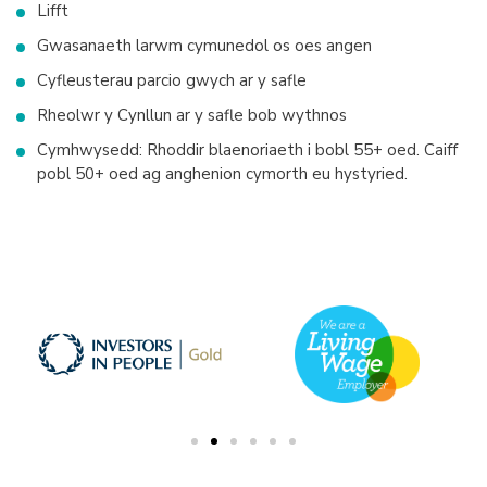
Lifft
Gwasanaeth larwm cymunedol os oes angen
Cyfleusterau parcio gwych ar y safle
Rheolwr y Cynllun ar y safle bob wythnos
Cymhwysedd: Rhoddir blaenoriaeth i bobl 55+ oed. Caiff
pobl 50+ oed ag anghenion cymorth eu hystyried.