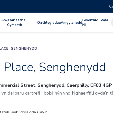
Cy
Gwasanaethau
Gweithio Gyda
Datblygiadau
Amgylchedd
Cymorth
Ni
LACE, SENGHENYDD
h Place, Senghenydd
ommercial Street, Senghenydd, Caerphilly, CF83 4GP
 yn darparu cartrefi i bobl hŷn yng Nghaerffili gyda’n 
stafell wely dros ddau lawr