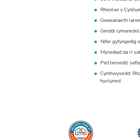
Rheolwr y Cynllun
Gwasanaeth larw
Gerddi cymunedol
Nifer gyfyngedig o
Mynediad da i’r sa
Pellteroedd: safle
Cymhwysedd: Rhodd
hystyried.