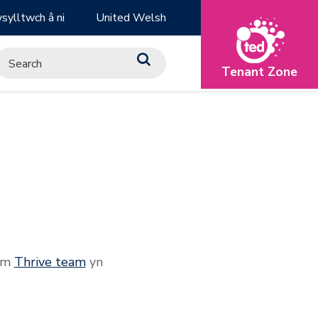
sylltwch â ni
United Welsh
Tenant Zone
tîm
Thrive team
yn