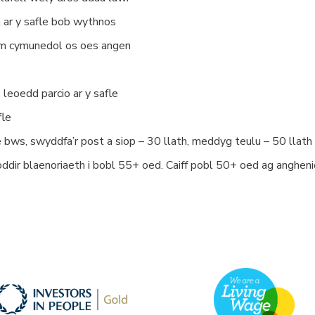
 ar y safle bob wythnos
m cymunedol os oes angen
 leoedd parcio ar y safle
fle
 bws, swyddfa’r post a siop – 30 llath, meddyg teulu – 50 llath
ir blaenoriaeth i bobl 55+ oed. Caiff pobl 50+ oed ag anghen