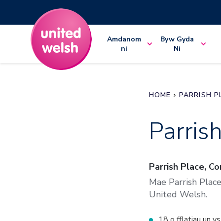
Amdanom
Byw Gyda
ni
Ni
HOME
PARRISH P
Parris
Parrish Place, C
Mae Parrish Place
United Welsh.
18 o fflatiau un y