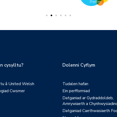
n cysylltu?
Dolenni Cyflym
ltu â United Welsh
Tudalen hafan
giad Cwsmer
Ein perfformiad
Datganiad ar Gydraddoldeb,
Amrywiaeth a Chynhwysiadinc
Datganiad Caethwasiaeth Fo