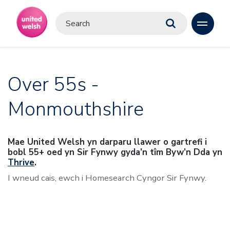
Over 55s -
Monmouthshire
Mae United Welsh yn darparu llawer o gartrefi i
bobl 55+ oed yn Sir Fynwy gyda’n tîm Byw’n Dda yn
Thrive
.
I wneud cais, ewch i Homesearch Cyngor Sir Fynwy.