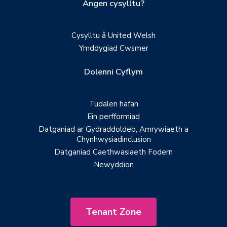
Angen cysylltu?
Cysylltu â United Welsh
Ymddygiad Cwsmer
Dolenni Cyflym
Tudalen hafan
Ein perfformiad
Datganiad ar Gydraddoldeb, Amrywiaeth a
Chynhwysiadinclusion
Datganiad Caethwasiaeth Fodern
Newyddion
Tenant Zone