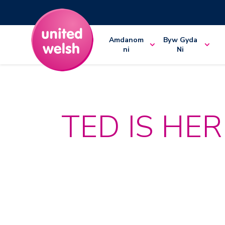
Amdanom
Byw Gyda
ni
Ni
TED IS HER