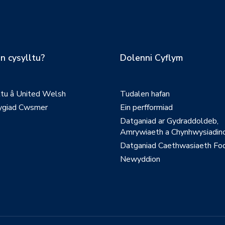
n cysylltu?
Dolenni Cyflym
ltu â United Welsh
Tudalen hafan
giad Cwsmer
Ein perfformiad
Datganiad ar Gydraddoldeb,
Amrywiaeth a Chynhwysiadinc
Datganiad Caethwasiaeth Fo
Newyddion