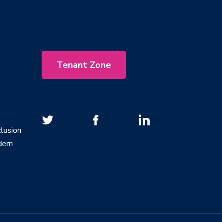
Tenant Zone
lusion
dern