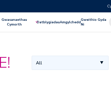
Cy
Gwasanaethau
Gweithio Gyda
Datblygiadau
Amgylchedd
Cymorth
Ni
E!
All