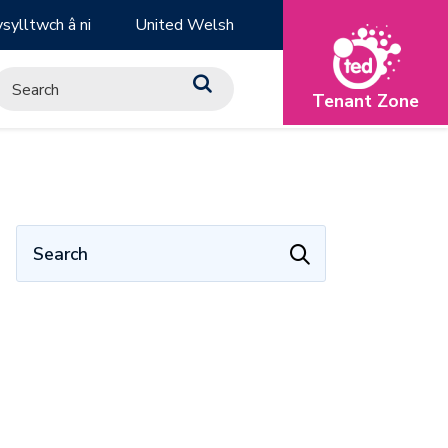
sylltwch â ni
United Welsh
Tenant Zone