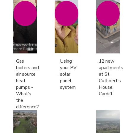
Gas
Using
12 new
boilers and
your PV
apartments
air source
solar
at St
heat
panel
Cuthbert's
pumps -
system
House,
What's
Cardiff
the
difference?