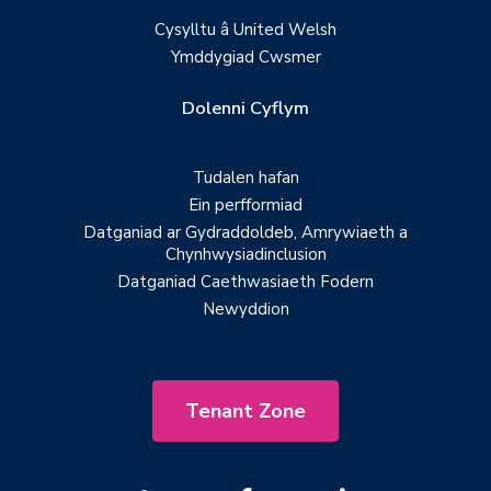
Cysylltu â United Welsh
Ymddygiad Cwsmer
Dolenni Cyflym
Tudalen hafan
Ein perfformiad
Datganiad ar Gydraddoldeb, Amrywiaeth a
Chynhwysiadinclusion
Datganiad Caethwasiaeth Fodern
Newyddion
Tenant Zone