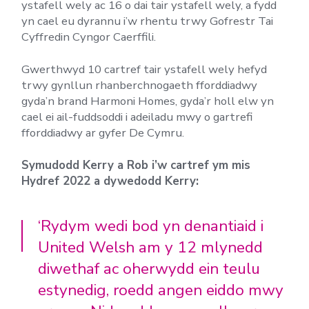
ystafell wely ac 16 o dai tair ystafell wely, a fydd
yn cael eu dyrannu i’w rhentu trwy Gofrestr Tai
Cyffredin Cyngor Caerffili.
Gwerthwyd 10 cartref tair ystafell wely hefyd
trwy gynllun rhanberchnogaeth fforddiadwy
gyda’n brand Harmoni Homes, gyda’r holl elw yn
cael ei ail-fuddsoddi i adeiladu mwy o gartrefi
fforddiadwy ar gyfer De Cymru.
Symudodd Kerry a Rob i’w cartref ym mis
Hydref 2022 a dywedodd Kerry:
‘Rydym wedi bod yn denantiaid i
United Welsh am y 12 mlynedd
diwethaf ac oherwydd ein teulu
estynedig, roedd angen eiddo mwy