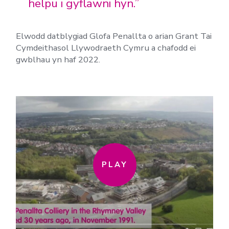
helpu i gyflawni hyn.”
Elwodd datblygiad Glofa Penallta o arian Grant Tai
Cymdeithasol Llywodraeth Cymru a chafodd ei
gwblhau yn haf 2022.
PLAY
PLAY