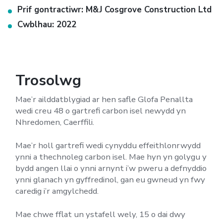
Prif gontractiwr: M&J Cosgrove Construction Ltd
Cwblhau: 2022
Trosolwg
Mae’r ailddatblygiad ar hen safle Glofa Penallta
wedi creu 48 o gartrefi carbon isel newydd yn
Nhredomen, Caerffili.
Mae’r holl gartrefi wedi cynyddu effeithlonrwydd
ynni a thechnoleg carbon isel. Mae hyn yn golygu y
bydd angen llai o ynni arnynt i’w pweru a defnyddio
ynni glanach yn gyffredinol, gan eu gwneud yn fwy
caredig i’r amgylchedd.
Mae chwe fflat un ystafell wely, 15 o dai dwy