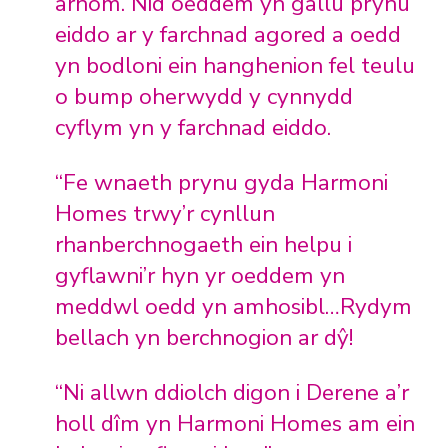
arnom. Nid oeddem yn gallu prynu
eiddo ar y farchnad agored a oedd
yn bodloni ein hanghenion fel teulu
o bump oherwydd y cynnydd
cyflym yn y farchnad eiddo.
“Fe wnaeth prynu gyda Harmoni
Homes trwy’r cynllun
rhanberchnogaeth ein helpu i
gyflawni’r hyn yr oeddem yn
meddwl oedd yn amhosibl…Rydym
bellach yn berchnogion ar dŷ!
“Ni allwn ddiolch digon i Derene a’r
holl dîm yn Harmoni Homes am ein