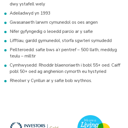
dwy ystafell wely
Adeiladwyd yn 1993
Gwasanaeth larwm cymunedol os oes angen
Nifer gyfyngedig o leoedd parcio ar y safle
Lifftiau, gardd gymunedol, storfa sgwteri symudedd
Pellteroedd: safle bws a’r pentref – 500 llath, meddyg
teulu – milltir
Cymhwysedd: Rhoddir blaenoriaeth i bobl 55+ oed. Caiff
pobl 50+ oed ag anghenion cymorth eu hystyried
Rheolwr y Cynllun ar y safle bob wythnos.