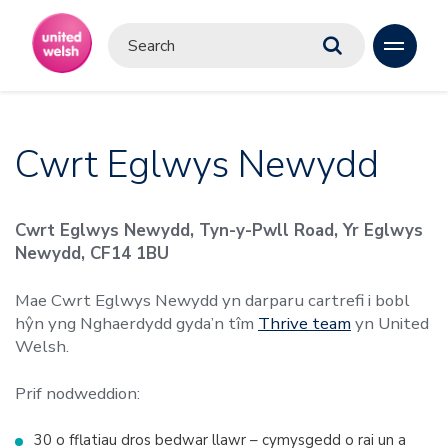
Cwrt Eglwys Newydd
Cwrt Eglwys Newydd, Tyn-y-Pwll Road, Yr Eglwys
Newydd, CF14 1BU
Mae Cwrt Eglwys Newydd yn darparu cartrefi i bobl
hŷn yng Nghaerdydd gyda’n tîm
Thrive team
yn United
Welsh.
Prif nodweddion:
30 o fflatiau dros bedwar llawr – cymysgedd o rai un a