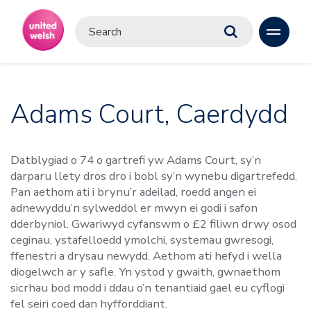
Adams Court, Caerdydd
Datblygiad o 74 o gartrefi yw Adams Court, sy’n
darparu llety dros dro i bobl sy’n wynebu digartrefedd.
Pan aethom ati i brynu’r adeilad, roedd angen ei
adnewyddu’n sylweddol er mwyn ei godi i safon
dderbyniol. Gwariwyd cyfanswm o £2 filiwn drwy osod
ceginau, ystafelloedd ymolchi, systemau gwresogi,
ffenestri a drysau newydd. Aethom ati hefyd i wella
diogelwch ar y safle. Yn ystod y gwaith, gwnaethom
sicrhau bod modd i ddau o’n tenantiaid gael eu cyflogi
fel seiri coed dan hyfforddiant.