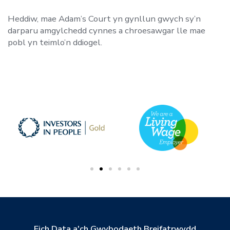
Heddiw, mae Adam’s Court yn gynllun gwych sy’n
darparu amgylchedd cynnes a chroesawgar lle mae
pobl yn teimlo’n ddiogel.
Eich Data a'ch Gwybodaeth Breifatrwydd