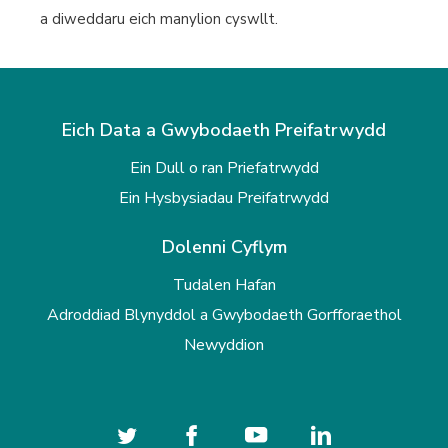
a diweddaru eich manylion cyswllt.
Eich Data a Gwybodaeth Preifatrwydd
Ein Dull o ran Priefatrwydd
Ein Hysbysiadau Preifatrwydd
Dolenni Cyflym
Tudalen Hafan
Adroddiad Blynyddol a Gwybodaeth Gorfforaethol
Newyddion