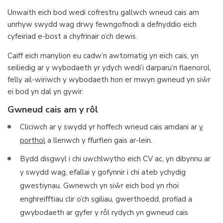
Unwaith eich bod wedi cofrestru gallwch wneud cais am
unrhyw swydd wag drwy fewngofnodi a defnyddio eich
cyfeiriad e-bost a chyfrinair o’ch dewis.
Caiff eich manylion eu cadw’n awtomatig yn eich cais, yn
seiliedig ar y wybodaeth yr ydych wedi’i darparu’n flaenorol,
felly ail-wiriwch y wybodaeth hon er mwyn gwneud yn siŵr
ei bod yn dal yn gywir.
Gwneud cais am y rôl
Cliciwch ar y swydd yr hoffech wneud cais amdani ar
y
porthol
a llenwch y ffurflen gais ar-lein.
Bydd disgwyl i chi uwchlwytho eich CV ac, yn dibynnu ar
y swydd wag, efallai y gofynnir i chi ateb ychydig
gwestiynau. Gwnewch yn siŵr eich bod yn rhoi
enghreifftiau clir o’ch sgiliau, gwerthoedd, profiad a
gwybodaeth ar gyfer y rôl rydych yn gwneud cais