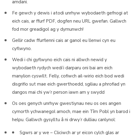
amdani.
Fe gewch y dewis i atodi unrhyw wybodaeth gefnogi at
eich cais, ar ffurf PDF, dogfen neu URL gwefan. Gallwch
fod mor greadigol ag y dymunwch!
Gellir cadw ffurflenni cais ar ganol eu llenwi cyn eu
cyflwyno.
Wedi i chi gyflwyno eich cais ni allwch newid y
wybodaeth rydych wedi’i darparu oni bai am eich
manylion cyswllt. Felly, cofiwch ail-wirio eich bod wedi
disgrifio sut mae eich gwerthoedd, sgiliau a phrofiad yn
dangos mai chi yw’r person iawn am y swydd
Os oes genych unrhyw gwestiynau neu os oes angen
cymorth ychwanegol arnoch, mae ein Tîm Pobl yn barod i
helpu. Gallwch gysylltu â ni drwy’r dulliau canlynol:
Sgwrs ar y we – Cliciwch ar yr eicon cylch glas ar