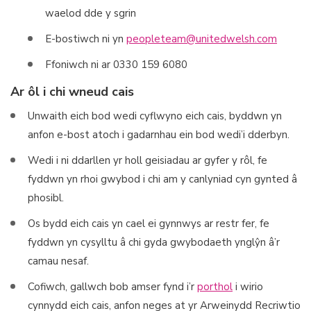
waelod dde y sgrin
E-bostiwch ni yn
peopleteam@unitedwelsh.com
Ffoniwch ni ar 0330 159 6080
Ar ôl i chi wneud cais
Unwaith eich bod wedi cyflwyno eich cais, byddwn yn
anfon e-bost atoch i gadarnhau ein bod wedi’i dderbyn.
Wedi i ni ddarllen yr holl geisiadau ar gyfer y rôl, fe
fyddwn yn rhoi gwybod i chi am y canlyniad cyn gynted â
phosibl.
Os bydd eich cais yn cael ei gynnwys ar restr fer, fe
fyddwn yn cysylltu â chi gyda gwybodaeth ynglŷn â’r
camau nesaf.
Cofiwch, gallwch bob amser fynd i’r
porthol
i wirio
cynnydd eich cais, anfon neges at yr Arweinydd Recriwtio