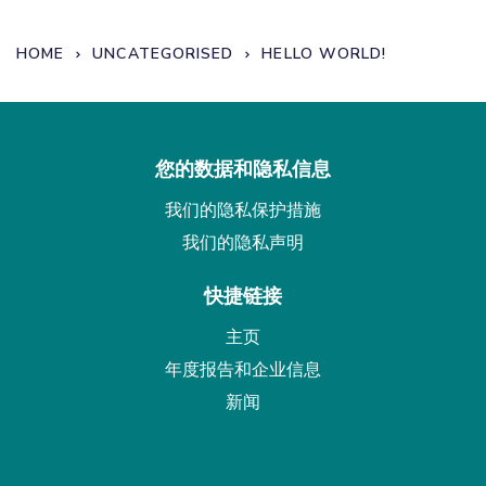
HOME
UNCATEGORISED
HELLO WORLD!
您的数据和隐私信息
我们的隐私保护措施
我们的隐私声明
快捷链接
主页
年度报告和企业信息
新闻