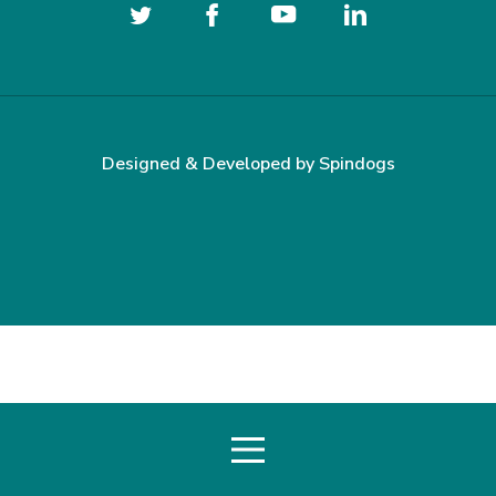
Designed & Developed by
Spindogs