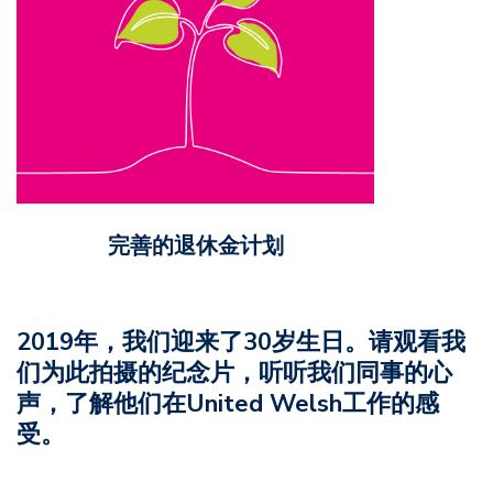
完善的退休金计划
2019年，我们迎来了30岁生日。请观看我
们为此拍摄的纪念片，听听我们同事的心
声，了解他们在United Welsh工作的感
受。