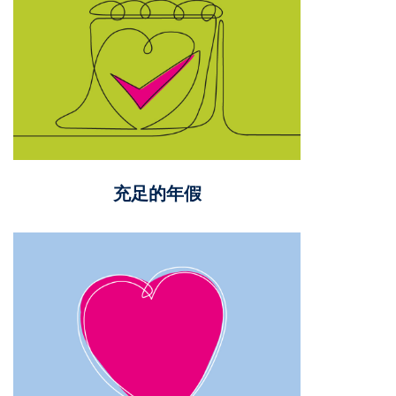
充足的年假